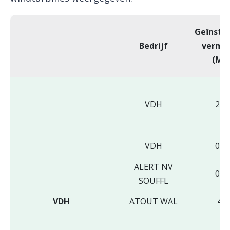
Geïnstal
Bedrijf
vermo
(MW
VDH
2,3
VDH
0,6
ALERT NV
0,8
SOUFFL
VDH
ATOUT WAL
4,7