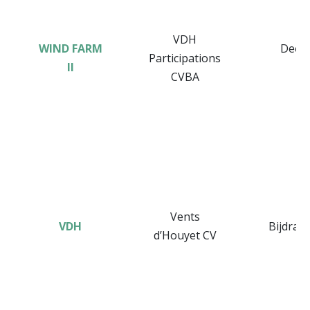
VDH
WIND FARM
Deeln
Participations
II
CVBA
Vents
VDH
Bijdrag
d’Houyet CV