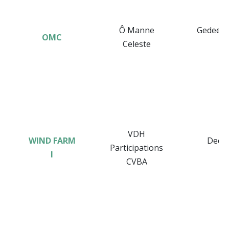
Ô Manne
Gedeelte
OMC
Celeste
VDH
WIND FARM
Deeln
Participations
I
CVBA