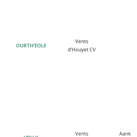
Vents
OURTH’EOLE
d’Houyet CV
Vents
Aankoo