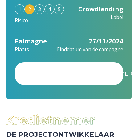
Crowdlending
1
2
3
4
5
Label
Risico
Falmagne
27/11/2024
Plaats
Einddatum van de campagne
DIT PROJECT WERD SUCCESVOL GE
Kredietnemer
DE PROJECTONTWIKKELAAR