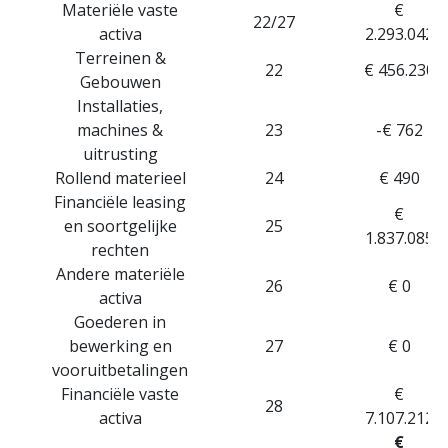
Materiële vaste
€
22/27
activa
2.293.042
Terreinen &
22
€ 456.230
Gebouwen
Installaties,
machines &
23
-€ 762
uitrusting
Rollend materieel
24
€ 490
Financiële leasing
€
en soortgelijke
25
1.837.085
rechten
Andere materiële
26
€ 0
activa
Goederen in
bewerking en
27
€ 0
vooruitbetalingen
Financiële vaste
€
28
activa
7.107.212
€