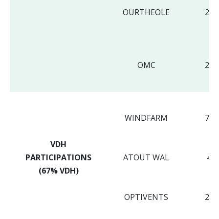
OURTHEOLE
2,3
OMC
2,3
WINDFARM
7,0
VDH
PARTICIPATIONS
ATOUT WAL
4,7
(67% VDH)
OPTIVENTS
2,3