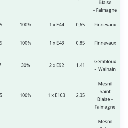
Blaise
- Falmagne
65
100%
1 x E44
0,65
Finnevaux
85
100%
1 x E48
0,85
Finnevaux
Gembloux
7
30%
2 x E92
1,41
- Walhain
Mesnil
Saint
35
100%
1 x E103
2,35
Blaise -
Falmagne
Mesnil