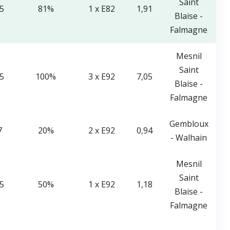
Saint
35
81%
1 x E82
1,91
Blaise -
Falmagne
Mesnil
Saint
05
100%
3 x E92
7,05
Blaise -
Falmagne
Gembloux
7
20%
2 x E92
0,94
- Walhain
Mesnil
Saint
35
50%
1 x E92
1,18
Blaise -
Falmagne