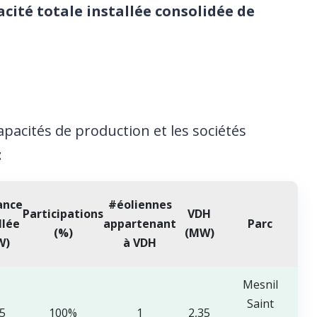
acité totale installée consolidée de
capacités de production et les sociétés
:
ance
#éoliennes
Participations
VDH
llée
appartenant
Parc
(%)
(MW)
W)
à VDH
Mesnil
Saint
35
100%
1
2,35