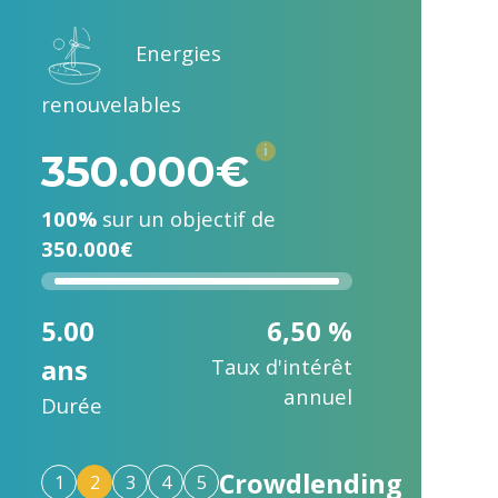
Energies
renouvelables
i
350.000€
100%
sur un objectif de
350.000€
5.00
6,50 %
ans
Taux d'intérêt
annuel
Durée
Crowdlending
1
2
3
4
5