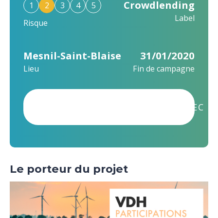
Crowdlending
1
2
3
4
5
Label
Risque
Mesnil-Saint-Blaise
31/01/2020
Lieu
Fin de campagne
CE PROJET A ÉTÉ FINANCÉ AVEC S
Le porteur du projet