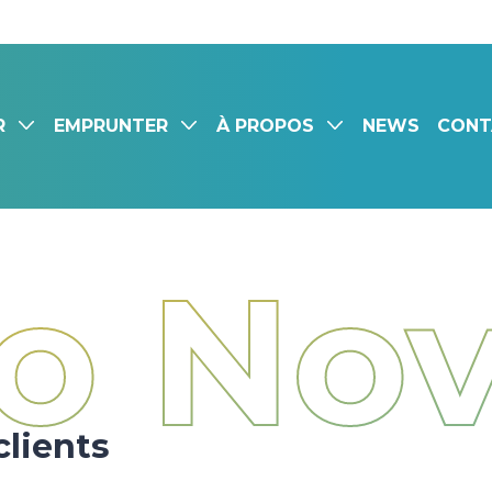
R
EMPRUNTER
À PROPOS
NEWS
CONT
o No
clients