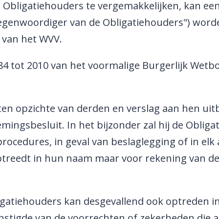
Obligatiehouders te vergemakkelijken, kan ee
tegenwoordiger van de Obligatiehouders") worde
 van het WVV.
84 tot 2010 van het voormalige Burgerlijk Wetb
ten opzichte van derden en verslag aan hen u
emingsbesluit. In het bijzonder zal hij de Obli
ocedures, in geval van beslaglegging of in elk
 optreedt in hun naam maar voor rekening van d
gatiehouders kan desgevallend ook optreden i
nstigde van de voorrechten of zekerheden die a