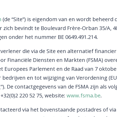
m
(de “Site”) is eigendom van en wordt beheer
zich bevindt te Boulevard Frère-Orban 35/A, 400
en onder het nummer BE 0649.491.214.
lener die via de Site een alternatief financie
or Financiële Diensten en Markten (FSMA) over
et Europees Parlement en de Raad van 7 oktobe
edrijven en tot wijziging van Verordening (EU) 
"). De contactgegevens van de FSMA zijn als vol
x: +32(0)2 220 52 75, website:
www.fsma.be
.
cteerd via het bovenstaande postadres of via