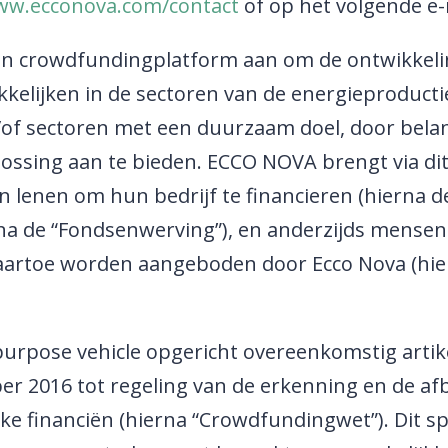
w.ecconova.com/contact
of op het volgende e
een crowdfundingplatform aan om de ontwikkel
kkelijken in de sectoren van de energieproducti
en/of sectoren met een duurzaam doel, door bel
lossing aan te bieden. ECCO NOVA brengt via dit
 lenen om hun bedrijf te financieren (hierna d
 de “Fondsenwerving”), en anderzijds mensen d
daartoe worden aangeboden door Ecco Nova (hie
rpose vehicle opgericht overeenkomstig artike
ber 2016 tot regeling van de erkenning en de 
e financiën (hierna “Crowdfundingwet”). Dit spe