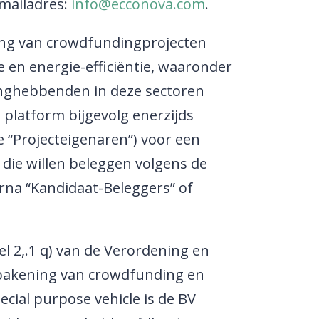
-mailadres:
info@ecconova.com
.
ing van crowdfundingprojecten
e en energie-efficiëntie, waaronder
anghebbenden in deze sectoren
 platform bijgevolg enerzijds
e “Projecteigenaren”) voor een
ie willen beleggen volgens de
rna “Kandidaat-Beleggers” of
l 2,.1 q) van de Verordening en
afbakening van crowdfunding en
cial purpose vehicle is de BV