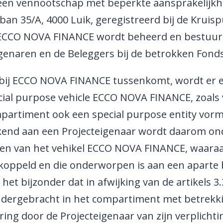
een vennootschap met beperkte aansprakelijkh
rban 35/A, 4000 Luik, geregistreerd bij de Kr
 ECCO NOVA FINANCE wordt beheerd en bestuur
igenaren en de Beleggers bij de betrokken Fo
bij ECCO NOVA FINANCE tussenkomt, wordt er 
al purpose vehicle ECCO NOVA FINANCE, zoals ve
artiment ook een special purpose entity vormt.
nd aan een Projecteigenaar wordt daarom onde
 van het vehikel ECCO NOVA FINANCE, waaraan 
koppeld en die onderworpen is aan een apart
et bijzonder dat in afwijking van de artikels 3.
ondergebracht in het compartiment met betrekki
ng door de Projecteigenaar van zijn verplichti