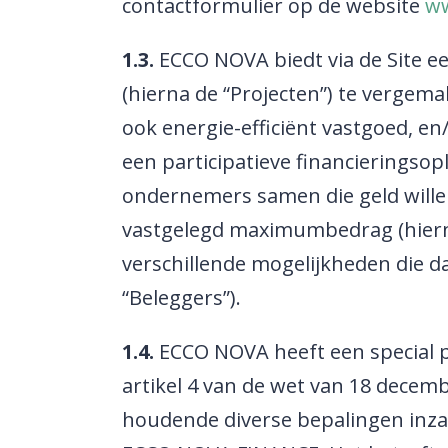
contactformulier op de website
ww
1.3.
ECCO NOVA biedt via de Site 
(hierna de “Projecten”) te vergema
ook energie-efficiënt vastgoed, 
een participatieve financieringsop
ondernemers samen die geld willen
vastgelegd maximumbedrag (hierna
verschillende mogelijkheden die 
“Beleggers”).
1.4.
ECCO NOVA heeft een special pu
artikel 4 van de wet van 18 decem
houdende diverse bepalingen inzak