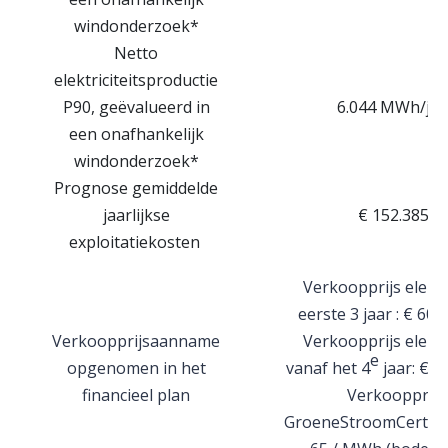
windonderzoek*
Netto
elektriciteitsproductie
P90, geëvalueerd in
6.044 MWh/jaa
een onafhankelijk
windonderzoek*
Prognose gemiddelde
jaarlijkse
€ 152.385
exploitatiekosten
Verkoopprijs elektri
eerste 3 jaar : € 60
Verkoopprijsaanname
Verkoopprijs elektri
e
opgenomen in het
vanaf het 4
jaar: € 
financieel plan
Verkoopprijs
GroeneStroomCertific