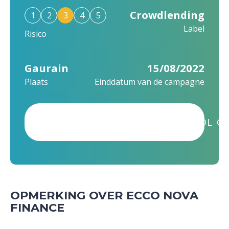
Crowdlending
1
2
3
4
5
Label
Risico
Gaurain
15/08/2022
Plaats
Einddatum van de campagne
DIT PROJECT WERD SUCCESVOL GE
OPMERKING OVER ECCO NOVA
FINANCE