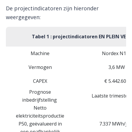
De projectindicatoren zijn hieronder
weergegeven:
Tabel 1 : projectindicatoren EN PLEIN VEN
Machine
Nordex N117
Vermogen
3,6 MW
CAPEX
€ 5.442.600
Prognose
Laatste trimester
inbedrijfstelling
Netto
elektriciteitsproductie
P50, geëvalueerd in
7.337 MWh/jaa
een onafhankelijk