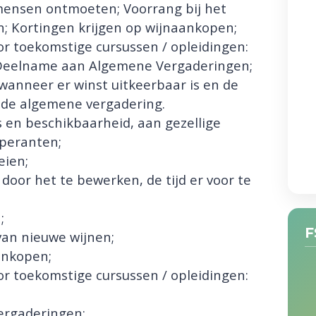
mensen ontmoeten; Voorrang bij het
n; Kortingen krijgen op wijnaankopen;
oor toekomstige cursussen / opleidingen:
; Deelname aan Algemene Vergaderingen;
anneer er winst uitkeerbaar is en de
 de algemene vergadering.
en beschikbaarheid, aan gezellige
peranten;
eien;
door het te bewerken, de tijd er voor te
;
F
van nieuwe wijnen;
ankopen;
oor toekomstige cursussen / opleidingen:
rgaderingen;