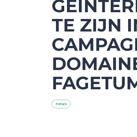
GEÏNTER
TE ZIJN 
CAMPAG
DOMAIN
FAGETU
news