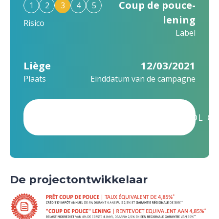
Coup de pouce-
1
2
3
4
5
lening
Risico
Label
Liège
12/03/2021
Plaats
Einddatum van de campagne
DIT PROJECT WERD SUCCESVOL GE
De projectontwikkelaar