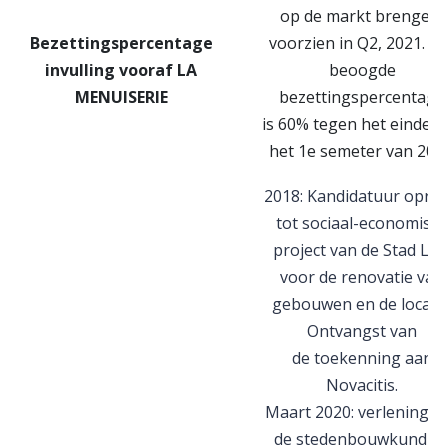
op de markt brengen,
Bezettingspercentage
voorzien in Q2, 2021. H
invulling vooraf
LA
beoogde
MENUISERIE
bezettingspercentage
is 60% tegen het einde v
het 1e semeter van 2021
2018: Kandidatuur opro
tot sociaal-economisch
project van de Stad Lui
voor de renovatie van
gebouwen en de locatie
Ontvangst van
de toekenning aan
Novacitis.
Maart 2020: verlening v
de stedenbouwkundig