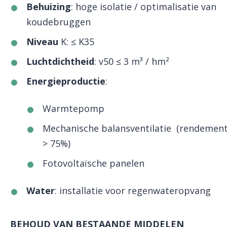
Behuizing
: hoge isolatie / optimalisatie van
koudebruggen
Niveau
K: ≤ K35
Luchtdichtheid
: v50 ≤ 3 m³ / hm²
Energieproductie
:
Warmtepomp
Mechanische balansventilatie (rendemen
> 75%)
Fotovoltaïsche panelen
Water
: installatie voor regenwateropvang
BEHOUD VAN BESTAANDE MIDDELEN