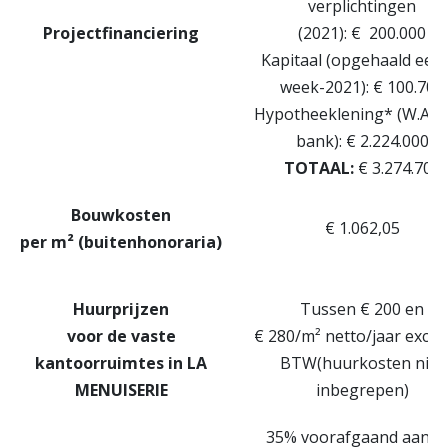
verplichtingen
Projectfinanciering
(2021): € 200.000
Kapitaal (opgehaald eers
week-2021): € 100.700
Hypotheeklening* (W.Alte
bank): € 2.224.000
TOTAAL:
€ 3.274.700
Bouwkosten
€ 1.062,05
per
m² (
buiten
honora
ria
)
Huurprijzen
Tussen € 200 en
voor
de
vaste
€ 280/m² netto/jaar exclus
kantoorruimtes
in
LA
BTW(huurkosten niet
MENUISERIE
inbegrepen)
35% voorafgaand aan h