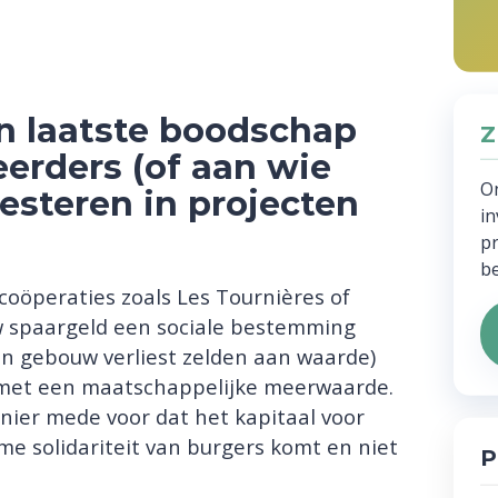
en laatste boodschap
Z
eerders (of aan wie
O
vesteren in projecten
in
pr
be
coöperaties zoals Les Tournières of
w spaargeld een sociale bestemming
en gebouw verliest zelden aan waarde)
n met een maatschappelijke meerwaarde.
nier mede voor dat het kapitaal voor
me solidariteit van burgers komt en niet
P