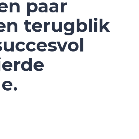
en paar
en terugblik
succesvol
ierde
e.