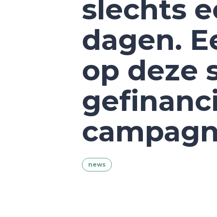
slechts e
dagen. E
op deze 
gefinanc
campagn
news