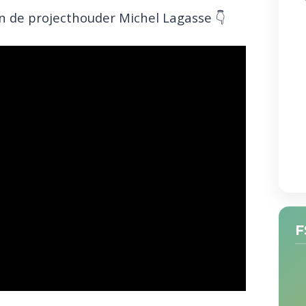
n de projecthouder Michel Lagasse 👇
F