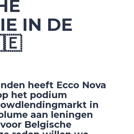
HE
E IN DE
🇪
anden heeft Ecco Nova
 op het podium
rowdlendingmarkt in
olume aan leningen
 voor Belgische