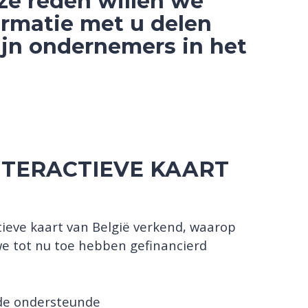
ze reden willen we
ormatie met u delen
ijn ondernemers in het
NTERACTIEVE KAART
tieve kaart van België verkend, waarop
we tot nu toe hebben gefinancierd
 de ondersteunde