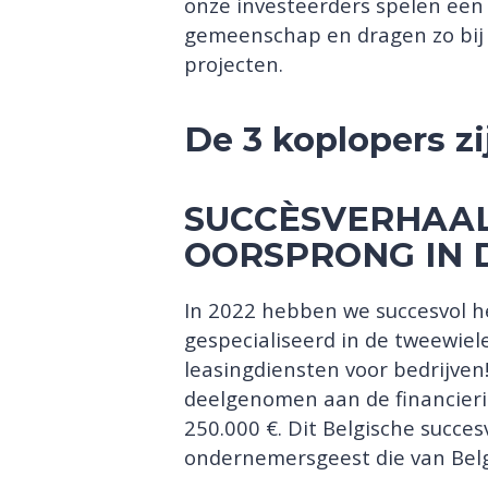
onze investeerders spelen een 
gemeenschap en dragen zo bij a
projecten.
De 3 koplopers zi
SUCCÈSVERHAAL
OORSPRONG IN D
In 2022 hebben we succesvol he
gespecialiseerd in de tweewiel
leasingdiensten voor bedrijven
deelgenomen aan de financieri
250.000 €. Dit Belgische succe
ondernemersgeest die van Belg