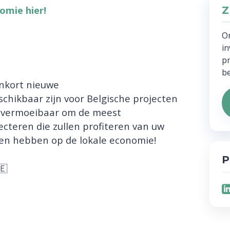
omie hier!
Z
O
in
pr
be
nenkort nieuwe
chikbaar zijn voor Belgische projecten
nvermoeibaar om de meest
ecteren die zullen profiteren van uw
len hebben op de lokale economie!
P
🇪