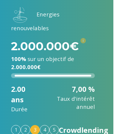
Energies
renouvelables
i
2.000.000€
100%
sur un objectif de
2.000.000€
2.00
7,00 %
ans
Taux d'intérêt
annuel
Durée
Crowdlending
1
2
3
4
5