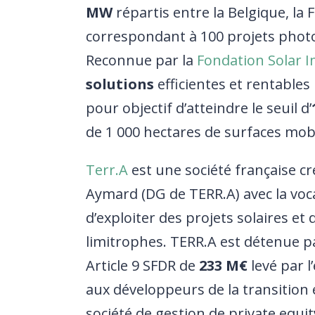
MW
répartis entre la Belgique, la
correspondant à 100 projets photov
Reconnue par la
Fondation Solar 
solutions
efficientes et rentables 
pour objectif d’atteindre le seuil d’
de 1 000 hectares de surfaces mobi
Terr.A
est une société française cr
Aymard (DG de TERR.A) avec la voc
d’exploiter des projets solaires et
limitrophes. TERR.A est détenue p
Article 9 SFDR de
233 M€
levé par l
aux développeurs de la transition
société de gestion de private equi