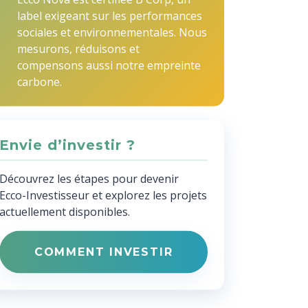
label exigeant sur les performances
sociales et environnementales. Nous
mesurons, réduisons et
compensons aussi notre empreinte
carbone.
Envie d’investir ?
Découvrez les étapes pour devenir
Ecco-Investisseur et explorez les projets
actuellement disponibles.
COMMENT INVESTIR