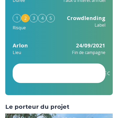
Durée
Taux d'intérêt annuel
Crowdlending
1
2
3
4
5
Label
Risque
Arlon
24/09/2021
Lieu
Fin de campagne
CE PROJET A ÉTÉ FINANCÉ AVEC S
Le porteur du projet