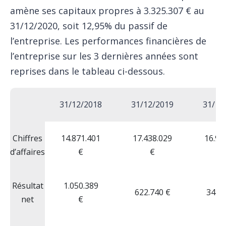
amène ses capitaux propres à 3.325.307 € au
31/12/2020, soit 12,95% du passif de
l’entreprise. Les performances financières de
l’entreprise sur les 3 dernières années sont
reprises dans le tableau ci-dessous.
31/12/2018
31/12/2019
31/12
Chiffres
14.871.401
17.438.029
16.99
d’affaires
€
€
Résultat
1.050.389
622.740 €
342.8
net
€