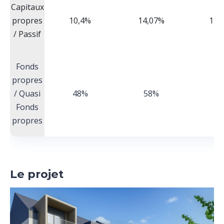
Capitaux
propres
10,4%
14,07%
12,
/ Passif
Fonds
propres
/ Quasi
48%
58%
6
Fonds
propres
Le projet