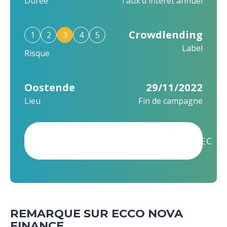
Durée
Taux d'intérêt annuel
Crowdlending
1
2
3
4
5
Label
Risque
Oostende
29/11/2022
Lieu
Fin de campagne
CE PROJET A ÉTÉ FINANCÉ AVEC S
REMARQUE SUR ECCO NOVA
FINANCE